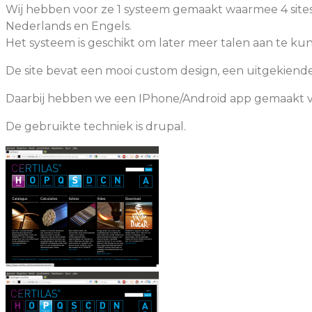
Wij hebben voor ze 1 systeem gemaakt waarmee 4 sites 
Nederlands en Engels.
Het systeem is geschikt om later meer talen aan te ku
De site bevat een mooi custom design, een uitgekiend
Daarbij hebben we een IPhone/Android app gemaakt vo
De gebruikte techniek is drupal.